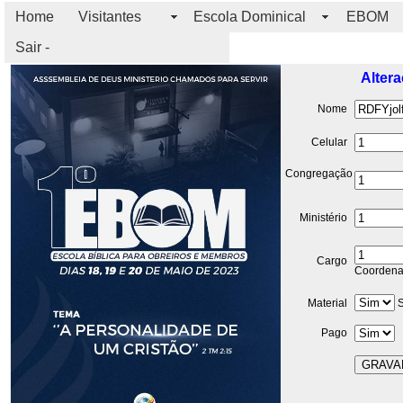
Home
Visitantes
Escola Dominical
EBOM
Sair -
Altera
Nome
Celular
Congregação
Ministério
Cargo
Coordena
Material
S
Pago