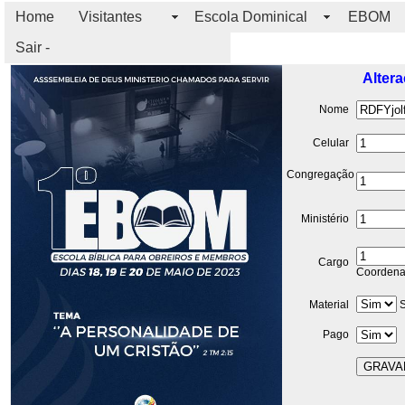
Home
Visitantes
Escola Dominical
EBOM
Sair -
Altera
Nome
Celular
Congregação
Ministério
Cargo
Coordena
Material
S
Pago