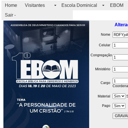
Home
Visitantes
Escola Dominical
EBOM
Sair -
Altera
Nome
Celular
Congregação
Ministério
Cargo
Coordena
Material
S
Pago