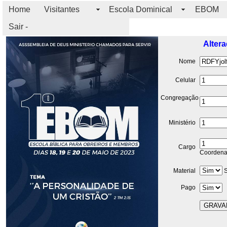
Home
Visitantes
Escola Dominical
EBOM
Sair -
Altera
Nome
Celular
Congregação
Ministério
Cargo
Coordena
Material
S
Pago